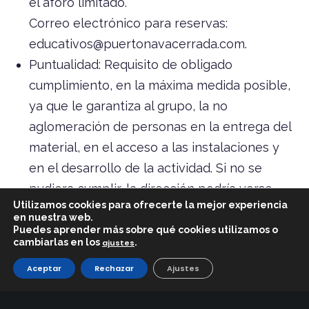
el aforo limitado.
Correo electrónico para reservas:
educativos@puertonavacerrada.com.
Puntualidad: Requisito de obligado
cumplimiento, en la máxima medida posible,
ya que le garantiza al grupo, la no
aglomeración de personas en la entrega del
material, en el acceso a las instalaciones y
en el desarrollo de la actividad. Si no se
pudiera cumplir, la dirección podría verse
Utilizamos cookies para ofrecerte la mejor experiencia
obligada a reasignar un nuevo horario para
en nuestra web.
el grupo.
Puedes aprender más sobre qué cookies utilizamos o
cambiarlas en los
.
ajustes
RECEPCIÓN Y PUNTOS DE ENCUENTRO
Aceptar
Rechazar
Ajustes
Se establecerán varios puntos de encuentro,