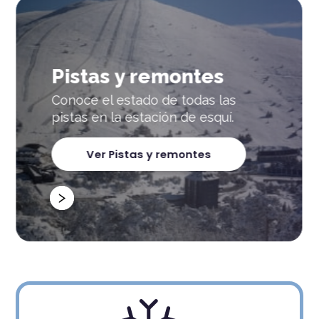
s
Previsión estación
as
Conoce la previsión de apert
í.
de pistas y remontes, estado 
calidad de la nieve
Ver Previsión estación
Previous
Next