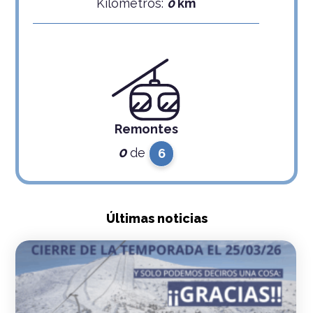
Kilómetros:
0
km
Remontes
0
de
6
Últimas noticias