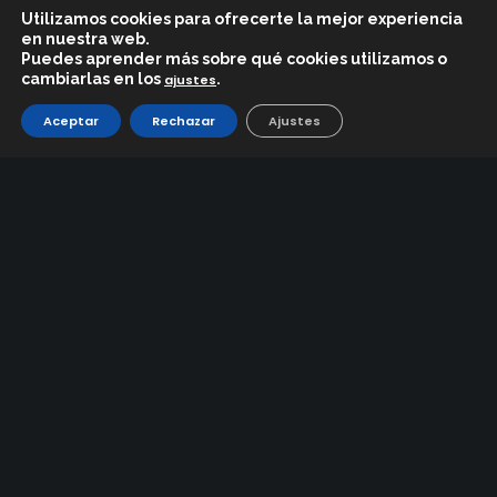
Utilizamos cookies para ofrecerte la mejor experiencia
en nuestra web.
Puedes aprender más sobre qué cookies utilizamos o
cambiarlas en los
.
ajustes
HEMEROTECA
Aceptar
Rechazar
Ajustes
CIERRE DE LA
TEMPORADA EL
25/03/26
23/03/2026
APERTURA PISTA