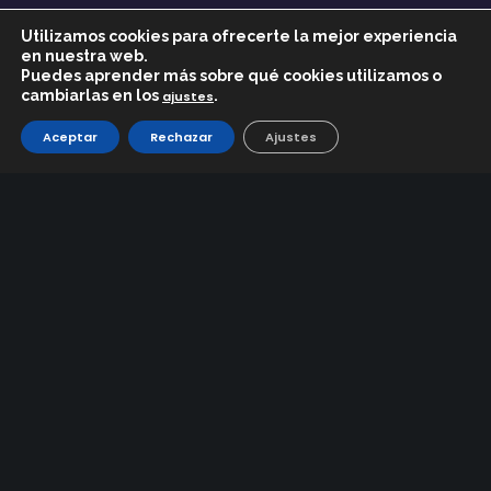
Entorno y Patrimonio
Utilizamos cookies para ofrecerte la mejor experiencia
Acceso y Transportes
en nuestra web.
Puedes aprender más sobre qué cookies utilizamos o
TEMPORADA
cambiarlas en los
.
ajustes
Noticias/Actualidad
Aceptar
Rechazar
Ajustes
Pistas y Remontes
Parte y Previsión de Nieve
Webcam Estación
ESQUÍ
Tarifas
Alquiler de material
Escuelas de Esquí / Snowboard
Normativa
Horario de 9:00 a 17:00 h
Dos Castillas 3 28470 Cercedilla (Madrid)
info@puertonavacerrada.com