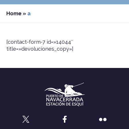
Home
»
a
[contact-form-7 id=»14044″
title=»devoluciones_copy»]