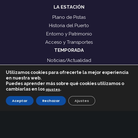
LA ESTACIÓN
Plano de Pistas
Historia del Puerto
Entorno y Patrimonio
Acceso y Transportes
TEMPORADA
Noticias/Actualidad
Pistas y Remontes
Utilizamos cookies para ofrecerte la mejor experiencia
Parte y Previsión de Nieve
en nuestra web.
Puedes aprender más sobre qué cookies utilizamos o
Webcam Estación
cambiarlas en los
.
ajustes
ESQUÍ
Aceptar
Rechazar
Ajustes
Tarifas
Alquiler de material
Escuelas de Esquí / Snowboard
Normativa
Horario de 9:00 a 17:00 h