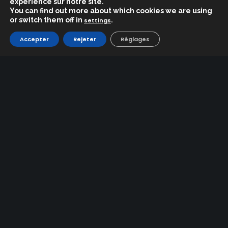
expérience sur notre site.
You can find out more about which cookies we are using
Avec nos nouveaux projets à court et moyen
or switch them off in
.
settings
terme, nous souhaitons inscrire la station de
ski de Puerto de Navacerrada dans l’agenda
Accepter
Rejeter
Réglages
d’un grand nombre de visiteurs et de touristes,
tout au long de l’année.
La station de montagne de Navacerrada
attirer une clientèle locale mais aussi
internationale, passionnée de neige et de
montagne.
Depuis la saison 2019-2020, nous avons
d’ailleurs fait le choix de publier l’information
sur notre site Internet en espagnol, français et
anglais. La passion pour l’environnement
naturel, la montagne et la neige n’a pas
frontières!