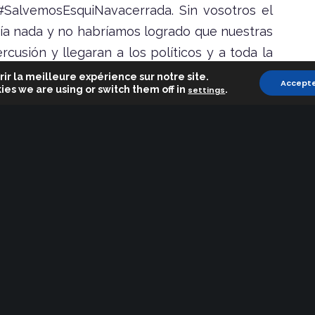
#SalvemosEsquiNavacerrada. Sin vosotros el
ía nada y no habríamos logrado que nuestras
cusión y llegaran a los políticos y a toda la
esto la injusticia que supone esta decisión
rir la meilleure expérience sur notre site.
Accept
ies we are using or switch them off in
.
settings
re de la temporada de esquí en la estación
 de marzo de 2021 eso sí, cruzando los dedos
 última y que volvamos a vernos el próximo
 el excelente trabajo realizado a lo largo de
os los compañeros, tanto de remontes, como
uinas. También a las escuelas que dedican su
mación de nuevos esquiadores y, a todo el