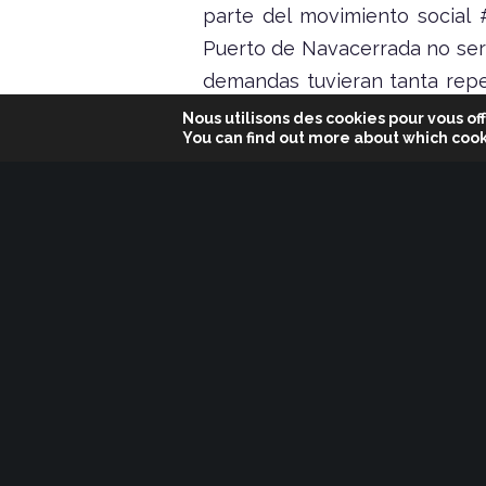
parte del movimiento social 
Puerto de Navacerrada no ser
demandas tuvieran tanta reper
sociedad, poniendo de manifi
Nous utilisons des cookies pour vous off
You can find out more about which cook
caprichosa y arbitraria.
Queremos comunicaros el cier
para el próximo miércoles 31
para conseguir que no sea la
invierno.
Por último, queremos agradecer
estos meses por parte de tod
de pistas, de nieve y de máq
tiempo a trabajar en la for