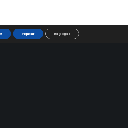
er
Rejeter
Réglages