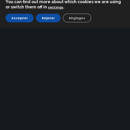
You can find out more about which cookies we are using
or switch them off in
.
settings
LA STATION
Accepter
Rejeter
Réglages
Carte de Pistes
Un Peu d’Histoire
Environnement et Patrimoine
Accès et Transports
TEMPORADA
Actualités / Affaires Courantes
Pistes et Remontées Mécaniques
Bulletin et Prévisions Neigeuses
Webcam Station
ESQUÍ
Tarifs
Location de Matériel
École de Ski/Snowboard
Règlementation