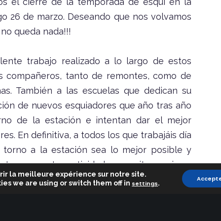
s el cierre de la temporada de esquí en la
go 26 de marzo. Deseando que nos volvamos
a no queda nada!!!
ente trabajo realizado a lo largo de estos
os compañeros, tanto de remontes, como de
nas. También a las escuelas que dedican su
ación de nuevos esquiadores que año tras año
rno de la estación e intentan dar el mejor
es. En definitiva, a todos los que trabajáis día
n torno a la estación sea lo mejor posible y
tener nuestra actividad y se evite un cierre
rir la meilleure expérience sur notre site.
Accept
ies we are using or switch them off in
.
settings