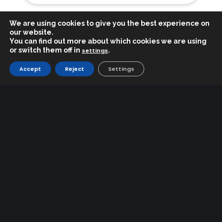
We are using cookies to give you the best experience on
our website.
You can find out more about which cookies we are using
or switch them off in
.
settings
Accept
Reject
Settings
THE RESORT
Slope Map
History of the Mountain Pass
Surroundings and Patrimony